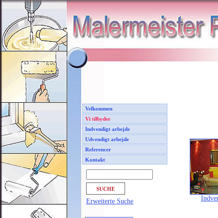
Velkommen
Vi tilbyder
Indvendigt arbejde
Udvendigt arbejde
Referencer
Kontakt
Indve
Erweiterte Suche