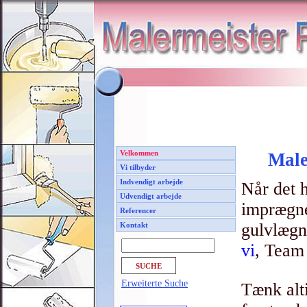
Velkommen
Male
Vi tilbyder
Indvendigt arbejde
Når det 
Udvendigt arbejde
imprægne
Referencer
gulvlægni
Kontakt
vi
, Team 
Erweiterte Suche
Tænk alt