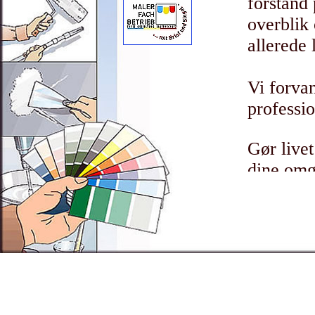
forstand 
overblik 
allerede 
Vi forva
professio
Gør live
dine omg
Vi virkel
realisere
Kunne du 
udført in
den fagl