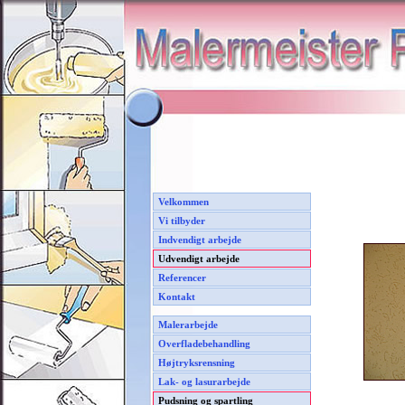
Velkommen
Vi tilbyder
Indvendigt arbejde
Udvendigt arbejde
Referencer
Kontakt
Malerarbejde
Overfladebehandling
Højtryksrensning
Lak- og lasurarbejde
Pudsning og spartling