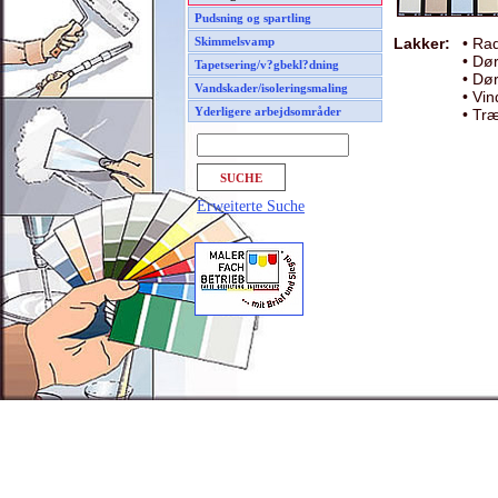
Pudsning og spartling
Lakker:
• Rad
Skimmelsvamp
• Dø
Tapetsering/v?gbekl?dning
• Dør
Vandskader/isoleringsmaling
• Vi
Yderligere arbejdsområder
• Tr
Erweiterte Suche
Vi hjælpe