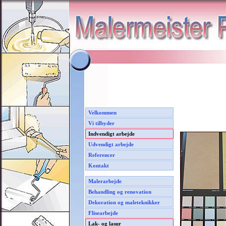
Velkommen
Vi tilbyder
Indvendigt arbejde
Udvendigt arbejde
Referencer
Kontakt
Malerarbejde
Behandling og renovation
Dekoration og maleteknikker
Flisearbejde
Lak- og lasur