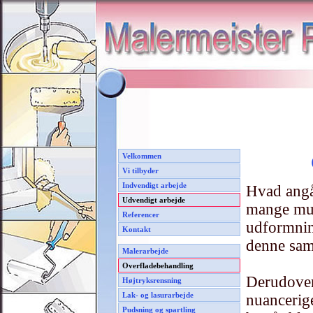
Velkommen
Vi tilbyder
Indvendigt arbejde
Hvad angå
Udvendigt arbejde
mange mul
Referencer
udformnin
Kontakt
denne sam
Malerarbejde
Overfladebehandling
Derudover
Højtryksrensning
Lak- og lasurarbejde
nuancerig
Pudsning og spartling