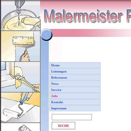
Home
Leistungen
Referenzen
News
Service
Jobs
Kontakt
Impressum