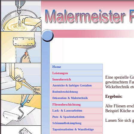
Home
Leistungen
Eine spezielle G
Innenbereich
gewünschtem Farb
Anstriche & farbiges Gestalten
Wickeltechnik e
Bodenbeschichtung
Ergebnis:
Dekoration & Malertechnik
Fliesenbeschichtung
Alte Fliesen ers
Beispiel Küche o
Lack- & Lasurarbeiten
Putz- & Spachtelarbeiten
Lassen Sie sich 
Schimmelbekämpfung
Tapezierarbeiten & Wandbeläge