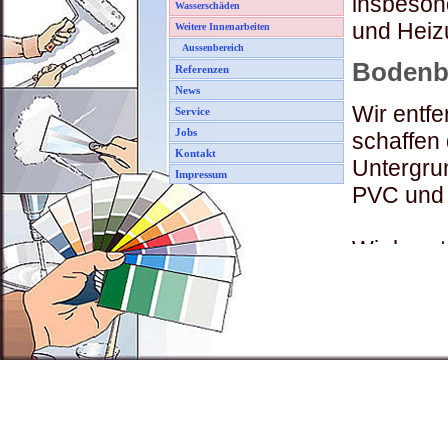
insbeson
Wasserschäden
und Heiz
Weitere Innenarbeiten
Aussenbereich
Bodenb
Referenzen
News
Wir entfe
Service
Jobs
schaffen
Kontakt
Untergru
Impressum
PVC und 
Wir bera
Angebot