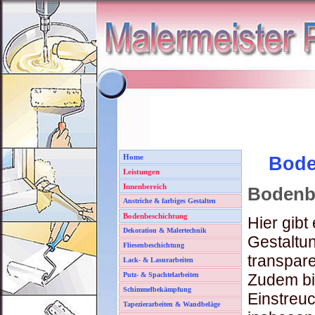
Home
Bode
Leistungen
Innenbereich
Bodenb
Anstriche & farbiges Gestalten
Bodenbeschichtung
Hier gibt
Dekoration & Malertechnik
Gestaltun
Fliesenbeschichtung
transpar
Lack- & Lasurarbeiten
Putz- & Spachtelarbeiten
Zudem bie
Schimmelbekämpfung
Einstreu
Tapezierarbeiten & Wandbeläge