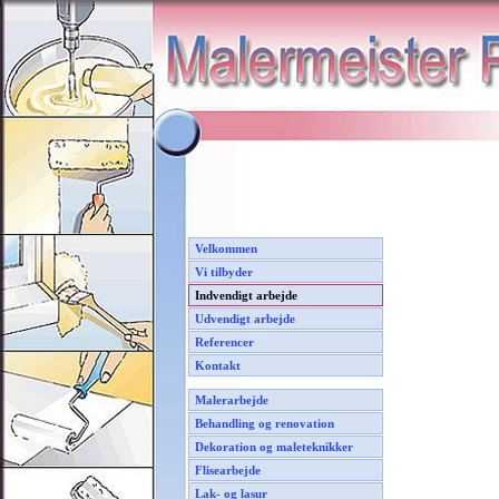
Velkommen
Vi tilbyder
Indvendigt arbejde
Udvendigt arbejde
Referencer
Kontakt
Malerarbejde
Behandling og renovation
Dekoration og maleteknikker
Flisearbejde
Lak- og lasur