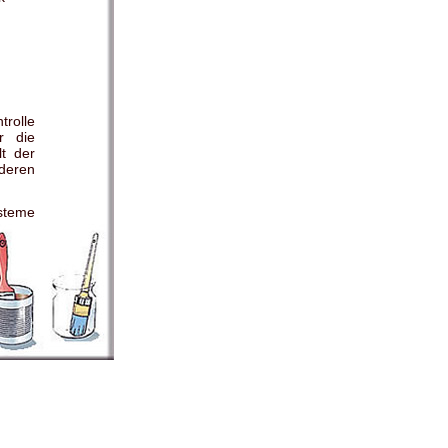
trolle
r die
lt der
 deren
steme