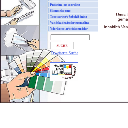
Pudsning og spartling
Skimmelsvamp
Umsatz
Tapetsering/v?gbekl?dning
gem
Vandskader/isoleringsmaling
Inhaltlich V
Yderligere arbejdsområder
Erweiterte Suche