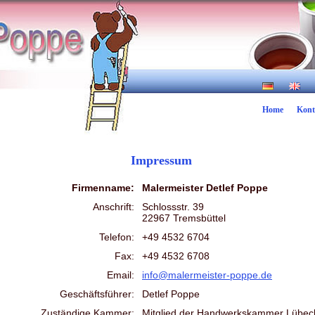
Home
Kont
Impressum
Firmenname:
Malermeister Detlef Poppe
Anschrift:
Schlossstr. 39
22967 Tremsbüttel
Telefon:
+49 4532 6704
Fax:
+49 4532 6708
Email:
info@malermeister-poppe.de
Geschäftsführer:
Detlef Poppe
Zuständige Kammer:
Mitglied der Handwerkskammer Lübec