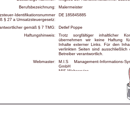
Berufsbezeichnung:
Malermeister
steuer-Identifikationsnummer
DE 185845885
äß
§ 27 a
Umsatzsteuergesetz:
erantwortlicher gemäß
§ 7 TMG:
Detlef Poppe
Haftungshinweis:
Trotz sorgfältiger inhaltlicher Kon
übernehmen wir keine Haftung fü
Inhalte externer Links. Für den Inha
verlinkten Seiten sind ausschließlich
Betreiber verantwortlich.
Webmaster:
M.I.S Management-Informations-Sy
GmbH
MIS-Webservice
info@mishamburg.de
www.mishamburg.de