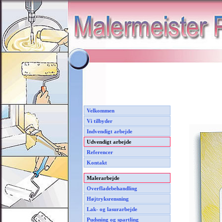
Velkommen
Vi tilbyder
Indvendigt arbejde
Udvendigt arbejde
Referencer
Kontakt
Malerarbejde
Overfladebehandling
Højtryksrensning
Lak- og lasurarbejde
Pudsning og spartling