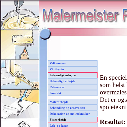
Velkommen
Vi tilbyder
Indvendigt arbejde
En specie
Udvendigt arbejde
som helst 
Referencer
overmales
Kontakt
Det er ogs
Malerarbejde
spoletekni
Behandling og renovation
Dekoration og maleteknikker
Flisearbejde
Resultat:
Lak- og lasur