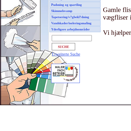
Pudsning og spartling
Gamle flis
Skimmelsvamp
vægfliser 
Tapetsering/v?gbekl?dning
Vandskader/isoleringsmaling
Yderligere arbejdsområder
Vi hjælpe
Erweiterte Suche